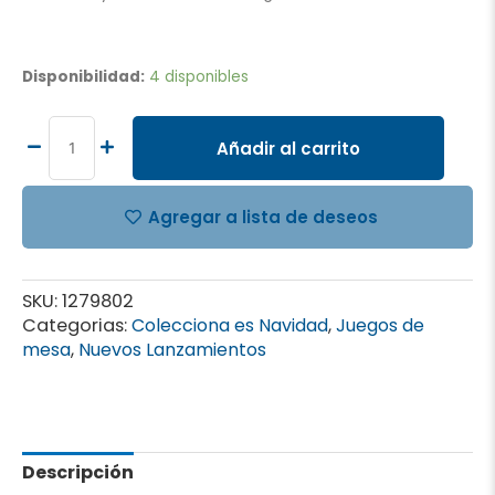
UNO
JUEGO
Disponibilidad:
4 disponibles
DE
CARTAS
MATTEL
Añadir al carrito
80
ANIVERSARIO
cantidad
Agregar a lista de deseos
SKU:
1279802
Categorias:
Colecciona es Navidad
,
Juegos de
mesa
,
Nuevos Lanzamientos
Descripción