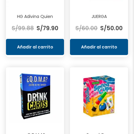
HG Adivina Quien
JUERGA
El
El
El
El
S/
99.88
S/
79.90
S/
60.00
S/
50.00
precio
precio
precio
prec
original
actual
original
actu
era:
es:
era:
es:
Añadir al carrito
Añadir al carrito
S/99.88.
S/79.90.
S/60.00.
S/50