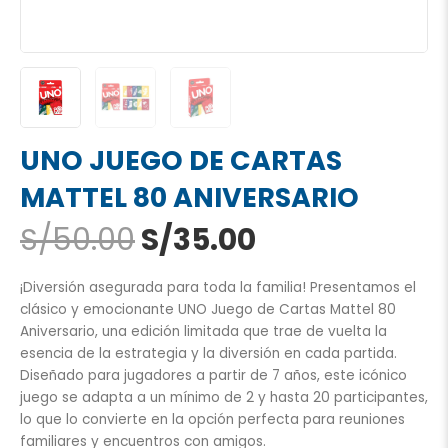
UNO JUEGO DE CARTAS
MATTEL 80 ANIVERSARIO
El
El
S/
50.00
S/
35.00
precio
precio
original
actual
¡Diversión asegurada para toda la familia! Presentamos el
era:
es:
clásico y emocionante UNO Juego de Cartas Mattel 80
S/50.00.
S/35.00.
Aniversario, una edición limitada que trae de vuelta la
esencia de la estrategia y la diversión en cada partida.
Diseñado para jugadores a partir de 7 años, este icónico
juego se adapta a un mínimo de 2 y hasta 20 participantes,
lo que lo convierte en la opción perfecta para reuniones
familiares y encuentros con amigos.