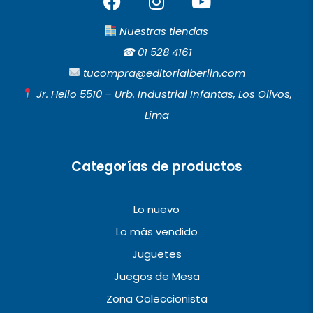
a
n
o
c
s
u
Nuestras tiendas
e
t
t
☎︎
01 528 4161
b
a
u
tucompra@editorialberlin.com
o
g
b
Jr. Helio 5510 – Urb. Industrial Infantas, Los Olivos,
o
r
e
Lima
k
a
m
Categorías de productos
Lo nuevo
Lo más vendido
Juguetes
Juegos de Mesa
Zona Coleccionista