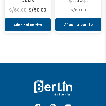
¿Q.D.M.A?
Speed Cups
El
El
S/
60.00
S/
50.00
S/
80.00
precio
precio
original
actual
era:
es:
Añadir al carrito
Añadir al carrito
S/60.00.
S/50.00.
F
I
Y