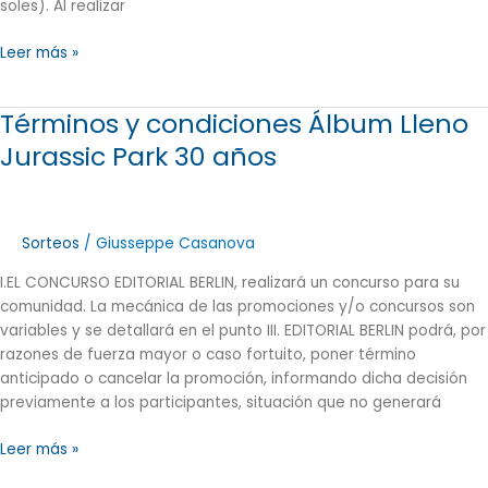
soles). Al realizar
Leer más »
Términos y condiciones Álbum Lleno
Términos
y
Jurassic Park 30 años
condiciones
Álbum
Lleno
Jurassic
Sorteos
/
Giusseppe Casanova
Park
I.EL CONCURSO EDITORIAL BERLIN, realizará un concurso para su
30
comunidad. La mecánica de las promociones y/o concursos son
años
variables y se detallará en el punto III. EDITORIAL BERLIN podrá, por
razones de fuerza mayor o caso fortuito, poner término
anticipado o cancelar la promoción, informando dicha decisión
previamente a los participantes, situación que no generará
Leer más »