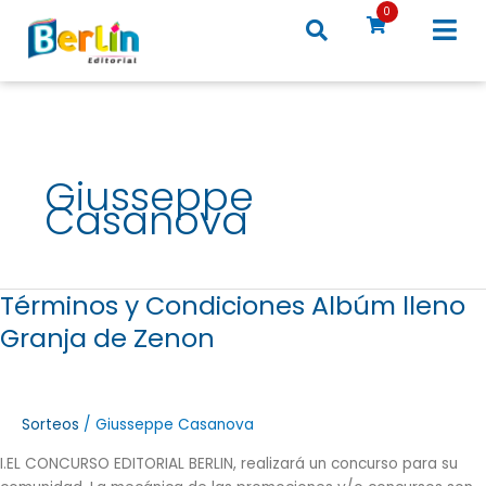
Ir
0
al
contenido
Giusseppe
Casanova
Términos y Condiciones Albúm lleno
Términos
y
Granja de Zenon
Condiciones
Albúm
lleno
Granja
Sorteos
/
Giusseppe Casanova
de
I.EL CONCURSO EDITORIAL BERLIN, realizará un concurso para su
Zenon