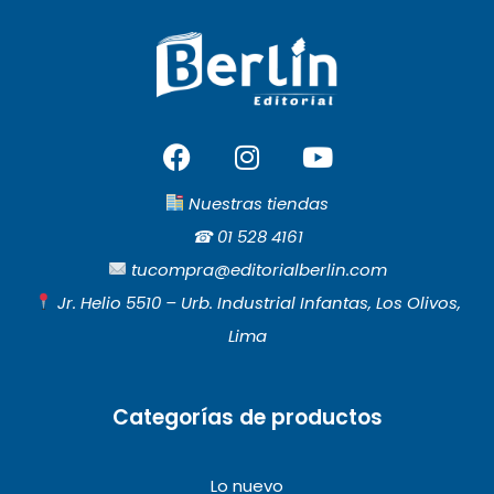
F
I
Y
a
n
o
c
s
u
Nuestras tiendas
e
t
t
☎︎
01 528 4161
b
a
u
tucompra@editorialberlin.com
o
g
b
Jr. Helio 5510 – Urb. Industrial Infantas, Los Olivos,
o
r
e
Lima
k
a
m
Categorías de productos
Lo nuevo