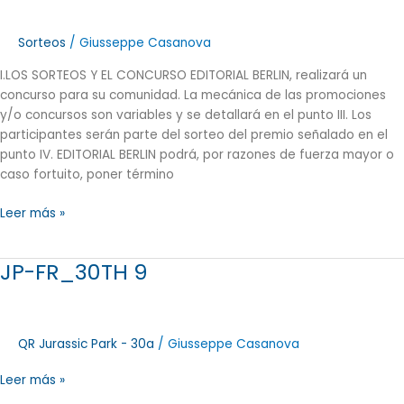
Universitario
de
Sorteos
/
Giusseppe Casanova
Deportes
I.LOS SORTEOS Y EL CONCURSO EDITORIAL BERLIN, realizará un
2023
concurso para su comunidad. La mecánica de las promociones
y/o concursos son variables y se detallará en el punto III. Los
participantes serán parte del sorteo del premio señalado en el
punto IV. EDITORIAL BERLIN podrá, por razones de fuerza mayor o
caso fortuito, poner término
Leer más »
JP-FR_30TH 9
JP-
FR_30TH
9
QR Jurassic Park - 30a
/
Giusseppe Casanova
Leer más »