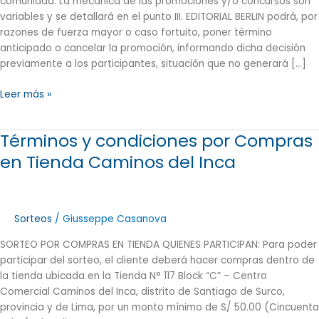
comunidad. La mecánica de las promociones y/o concursos son
variables y se detallará en el punto III. EDITORIAL BERLIN podrá, por
razones de fuerza mayor o caso fortuito, poner término
anticipado o cancelar la promoción, informando dicha decisión
previamente a los participantes, situación que no generará […]
Leer más »
Términos y condiciones por Compras
Términos
y
en Tienda Caminos del Inca
condiciones
por
Compras
en
Sorteos
/
Giusseppe Casanova
Tienda
SORTEO POR COMPRAS EN TIENDA QUIENES PARTICIPAN: Para poder
Caminos
participar del sorteo, el cliente deberá hacer compras dentro de
del
la tienda ubicada en la Tienda N° 117 Block “C” – Centro
Inca
Comercial Caminos del Inca, distrito de Santiago de Surco,
provincia y de Lima, por un monto mínimo de S/ 50.00 (Cincuenta