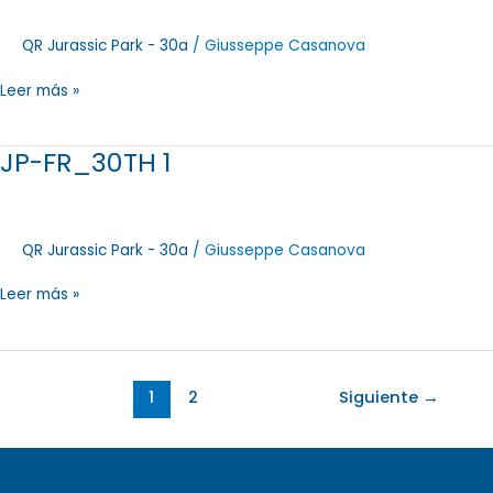
2
QR Jurassic Park - 30a
/
Giusseppe Casanova
Leer más »
JP-FR_30TH 1
JP-
FR_30TH
1
QR Jurassic Park - 30a
/
Giusseppe Casanova
Leer más »
1
2
Siguiente
→