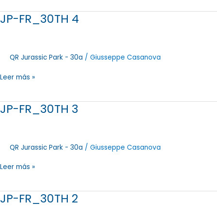
JP-FR_30TH 4
JP-
FR_30TH
4
QR Jurassic Park - 30a
/
Giusseppe Casanova
Leer más »
JP-FR_30TH 3
JP-
FR_30TH
3
QR Jurassic Park - 30a
/
Giusseppe Casanova
Leer más »
JP-FR_30TH 2
JP-
FR_30TH