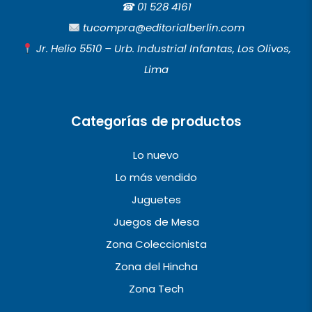
e
t
t
☎︎
01 528 4161
b
a
u
tucompra@editorialberlin.com
o
g
b
Jr. Helio 5510 – Urb. Industrial Infantas, Los Olivos,
o
r
e
Lima
k
a
m
Categorías de productos
Lo nuevo
Lo más vendido
Juguetes
Juegos de Mesa
Zona Coleccionista
Zona del Hincha
Zona Tech