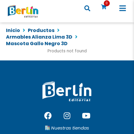
Ir
0
al
contenido
Inicio
Productos
Armables Alianza Lima 3D
Mascota Gallo Negro 3D
Products not found
F
I
Y
a
n
o
c
s
u
Nuestras tiendas