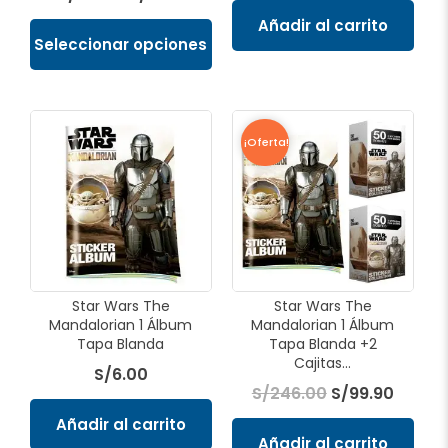
página
Añadir al carrito
de
Seleccionar opciones
producto
El
El
precio
precio
¡Oferta!
original
actual
era:
es:
S/246.00.
S/99.9
Star Wars The
Star Wars The
Mandalorian 1 Álbum
Mandalorian 1 Álbum
Tapa Blanda
Tapa Blanda +2
Cajitas...
S/
6.00
S/
246.00
S/
99.90
Añadir al carrito
Añadir al carrito