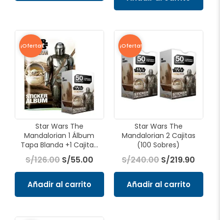
El
El
El
El
precio
precio
precio
preci
¡Oferta!
¡Oferta!
original
actual
original
actua
era:
es:
era:
es:
S/126.00.
S/55.00.
S/240.00.
S/219.
Star Wars The
Star Wars The
Mandalorian 1 Álbum
Mandalorian 2 Cajitas
Tapa Blanda +1 Cajita...
(100 Sobres)
S/
126.00
S/
55.00
S/
240.00
S/
219.90
Añadir al carrito
Añadir al carrito