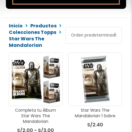
Inicio
Productos
Colecciones Topps
Star Wars The
Mandalorian
Rango
Este
de
producto
precios:
tiene
desde
múltiples
S/2.00
variantes.
hasta
Las
S/3.00
opciones
se
pueden
Completa tu Álbum
Star Wars The
elegir
Star Wars The
Mandalorian 1 Sobre
en
Mandalorian
S/
2.40
la
S/
2.00
-
S/
3.00