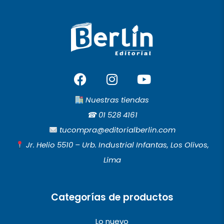
F
I
Y
a
n
o
c
s
u
Nuestras tiendas
e
t
t
☎︎
01 528 4161
b
a
u
tucompra@editorialberlin.com
o
g
b
Jr. Helio 5510 – Urb. Industrial Infantas, Los Olivos,
o
r
e
Lima
k
a
m
Categorías de productos
Lo nuevo