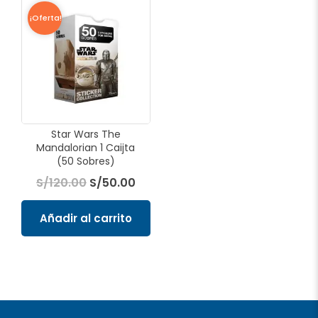
El
El
precio
precio
¡Oferta!
original
actual
era:
es:
S/120.00.
S/50.00.
Star Wars The
Mandalorian 1 Caijta
(50 Sobres)
S/
120.00
S/
50.00
Añadir al carrito