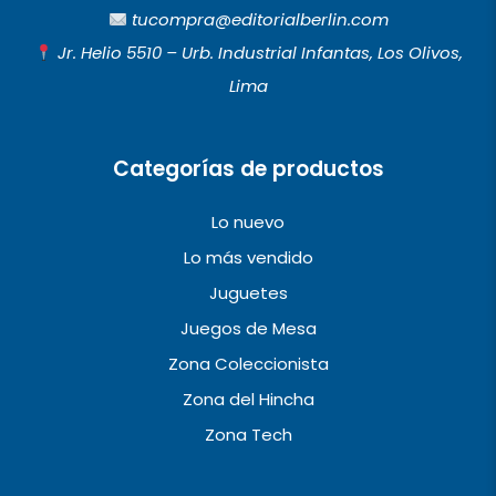
b
a
u
tucompra@editorialberlin.com
o
g
b
Jr. Helio 5510 – Urb. Industrial Infantas, Los Olivos,
o
r
e
Lima
k
a
m
Categorías de productos
Lo nuevo
Lo más vendido
Juguetes
Juegos de Mesa
Zona Coleccionista
Zona del Hincha
Zona Tech