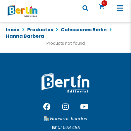
Ir
0
al
contenido
Inicio
Productos
Colecciones Berlin
Hanna Barbera
Products not found
F
I
Y
a
n
o
c
s
u
Nuestras tiendas
e
t
t
☎︎
01 528 4161