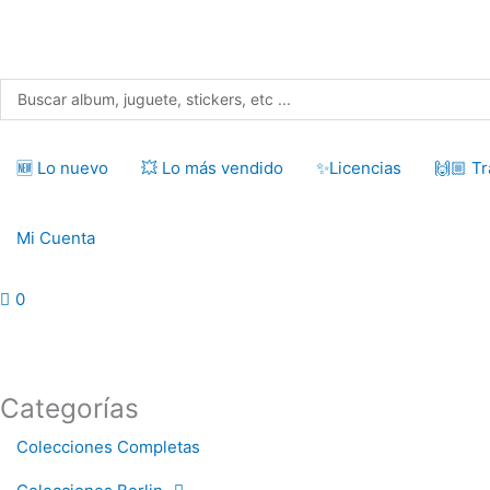
Ir
al
contenido
Search
...
🆕 Lo nuevo
💥 Lo más vendido
✨Licencias
🙌🏼 T
Mi Cuenta
0
Categorías
Colecciones Completas