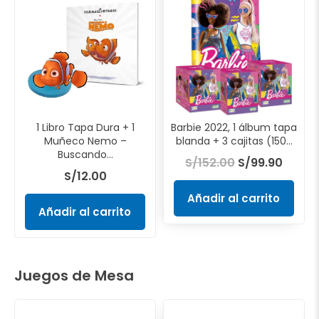
precio
preci
original
actua
era:
es:
S/152.00.
S/99.9
1 Libro Tapa Dura + 1
Barbie 2022, 1 álbum tapa
Muñeco Nemo –
blanda + 3 cajitas (150...
Buscando...
S/
152.00
S/
99.90
S/
12.00
Añadir al carrito
Añadir al carrito
Juegos de Mesa
El
El
El
El