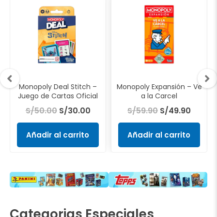
ecio
precio
precio
precio
precio
tual
original
actual
original
actual
era:
es:
era:
es:
35.00.
S/50.00.
S/30.00.
S/59.90.
S/49.9
Monopoly Deal Stitch –
Monopoly Expansión – Ve
Juego de Cartas Oficial
a la Carcel
S/
50.00
S/
30.00
S/
59.90
S/
49.90
Añadir al carrito
Añadir al carrito
Categorias Especiales