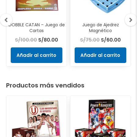
–
DOBBLE CATAN – Juego de
Juego de Ajedrez
Cartas
Magnético
S/
100.00
S/
80.00
S/
75.00
S/
60.00
Añadir al carrito
Añadir al carrito
Productos más vendidos
El
El
El
El
ecio
precio
precio
precio
preci
tual
original
actual
original
actua
:
era:
es:
era:
es:
85.00.
S/53.50.
S/40.00.
S/260.00.
S/150