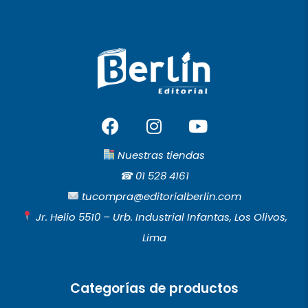
F
I
Y
a
n
o
c
s
u
Nuestras tiendas
e
t
t
☎︎
01 528 4161
b
a
u
tucompra@editorialberlin.com
o
g
b
Jr. Helio 5510 – Urb. Industrial Infantas, Los Olivos,
o
r
e
Lima
k
a
m
Categorías de productos