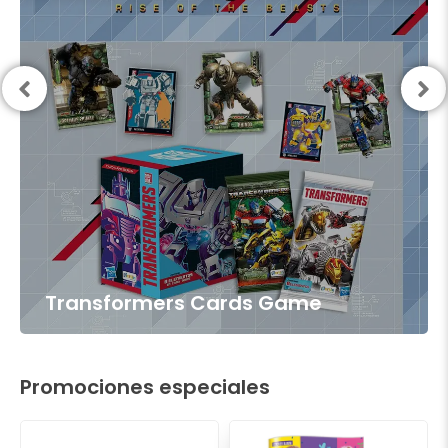
Transformers Cards Game
Promociones especiales
El
El