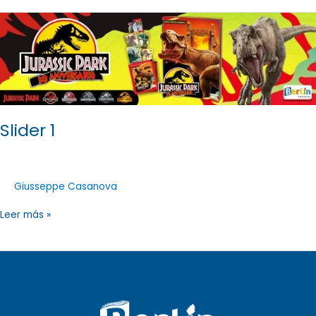
Slider
1
Slider 1
Giusseppe Casanova
Leer más »