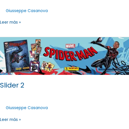
Giusseppe Casanova
Leer más »
Slider
2
Slider 2
Giusseppe Casanova
Leer más »