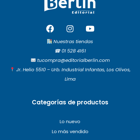
F
I
Y
a
n
o
c
s
u
Nuestras tiendas
e
t
t
☎︎
01 528 4161
b
a
u
tucompra@editorialberlin.com
o
g
b
Jr. Helio 5510 – Urb. Industrial Infantas, Los Olivos,
o
r
e
Lima
k
a
m
Categorías de productos
Lo nuevo
Lo más vendido