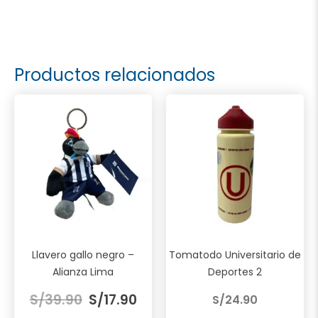
Productos relacionados
Llavero gallo negro –
Tomatodo Universitario de
Alianza Lima
Deportes 2
El
El
S/
39.90
S/
17.90
S/
24.90
precio
precio