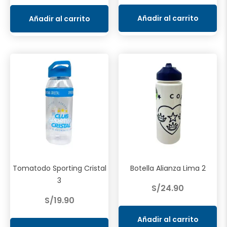
original
actual
era:
es:
Añadir al carrito
Añadir al carrito
S/39.90.
S/17.90.
Tomatodo Sporting Cristal
Botella Alianza Lima 2
3
S/
24.90
S/
19.90
Añadir al carrito