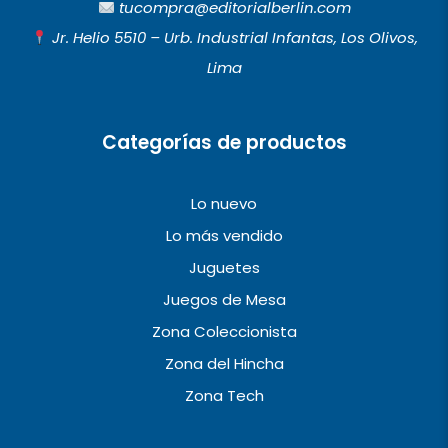
b
a
u
tucompra@editorialberlin.com
o
g
b
Jr. Helio 5510 – Urb. Industrial Infantas, Los Olivos,
o
r
e
Lima
k
a
m
Categorías de productos
Lo nuevo
Lo más vendido
Juguetes
Juegos de Mesa
Zona Coleccionista
Zona del Hincha
Zona Tech