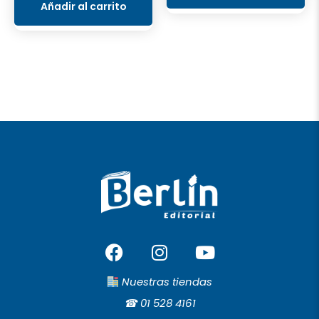
Añadir al carrito
F
I
Y
a
n
o
c
s
u
Nuestras tiendas
e
t
t
☎︎
01 528 4161