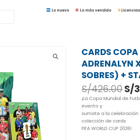
Lo nuevo
Lo más vendido
Licencias
CARDS COPA 
ADRENALYN XL
SOBRES) + S
El
S/
426.00
S/
3
pre
¡La Copa Mundial de Futb
ori
evento y
era
sumate a la celebración 
S/4
colección de cards
FIFA WORLD CUP 2026!