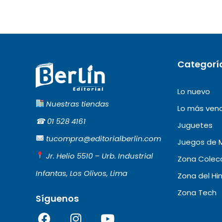
Categorí
Lo nuevo
Nuestras tiendas
Lo más ven
☎︎
01 528 4161
Juguetes
tucompra@editorialberlin.com
Juegos de 
Jr. Helio 5510 – Urb. Industrial
Zona Colecc
Infantas, Los Olivos, Lima
Zona del Hi
Zona Tech
Síguenos
F
I
Y