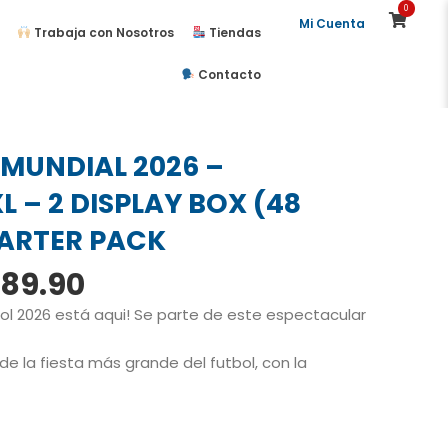
0
Mi Cuenta
Trabaja con Nosotros
Tiendas
Contacto
MUNDIAL 2026 –
 – 2 DISPLAY BOX (48
TARTER PACK
El
89.90
cio
precio
ol 2026 está aqui! Se parte de este espectacular
ginal
actual
:
es:
de la fiesta más grande del futbol, con la
26.00.
S/389.90.