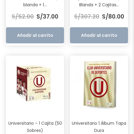
blanda + 1...
Blanda + 2 Cajitas...
El
El
El
El
S/
52.00
S/
37.00
S/
307.20
S/
80.00
precio
precio
precio
pre
original
actual
original
act
era:
es:
era:
es:
Añadir al carrito
Añadir al carrito
S/52.00.
S/37.00.
S/307.20.
S/80
Universitario – 1 Cajita (50
Universitario 1 Álbum Tapa
Sobres)
Dura