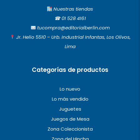
a
n
o
c
s
u
Nuestras tiendas
e
t
t
☎︎
01 528 4161
b
a
u
tucompra@editorialberlin.com
o
g
b
Jr. Helio 5510 – Urb. Industrial Infantas, Los Olivos,
o
r
e
Lima
k
a
m
Categorías de productos
Lo nuevo
Lo más vendido
Juguetes
Juegos de Mesa
Zona Coleccionista
Zona del Hincha