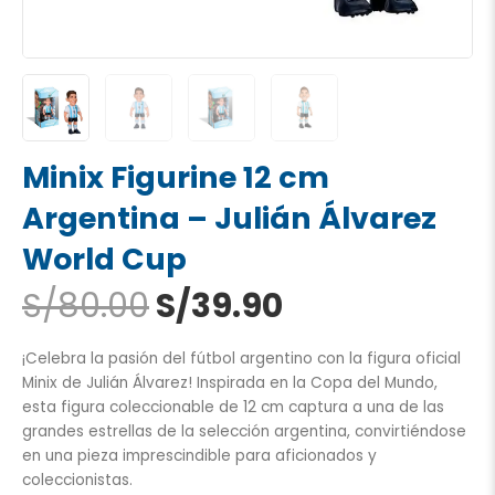
Minix Figurine 12 cm
Argentina – Julián Álvarez
World Cup
El
El
S/
80.00
S/
39.90
precio
precio
original
actual
¡Celebra la pasión del fútbol argentino con la figura oficial
era:
es:
Minix de Julián Álvarez! Inspirada en la Copa del Mundo,
S/80.00.
S/39.90.
esta figura coleccionable de 12 cm captura a una de las
grandes estrellas de la selección argentina, convirtiéndose
en una pieza imprescindible para aficionados y
coleccionistas.