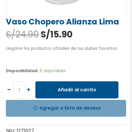
Vaso Chopero Alianza Lima
El
El
S/
24.90
S/
15.90
precio
precio
original
actual
Llegaron los productos oficiales de tus clubes favoritos.
era:
es:
S/24.90.
S/15.90.
Vaso
Chopero
Disponibilidad:
6 disponibles
Alianza
Lima
cantidad
Añadir al carrito
Agregar a lista de deseos
SKU:
1271027