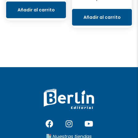
Añadir al carrito
Añadir al carrito
F
I
Y
a
n
o
c
s
u
Nuestras tiendas