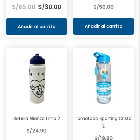
El
El
S/
65.00
S/
30.00
S/
50.00
precio
precio
original
actual
era:
es:
Añadir al carrito
Añadir al carrito
S/65.00.
S/30.00.
Botella Alianza Lima 2
Tomatodo Sporting Cristal
2
S/
24.90
S/
19.90