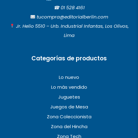
e
t
t
☎︎
01 528 4161
b
a
u
tucompra@editorialberlin.com
o
g
b
Jr. Helio 5510 – Urb. Industrial Infantas, Los Olivos,
o
r
e
Lima
k
a
m
Categorías de productos
Lo nuevo
Lo más vendido
Juguetes
Juegos de Mesa
Zona Coleccionista
Zona del Hincha
Zona Tech