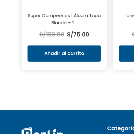
Super Campeones 1 Álbum Tapa
Uni
Blanda + 2...
El
El
S/
153.50
S/
75.00
precio
precio
original
actual
era:
es:
Añadir al carrito
S/153.50.
S/75.00.
Categorí