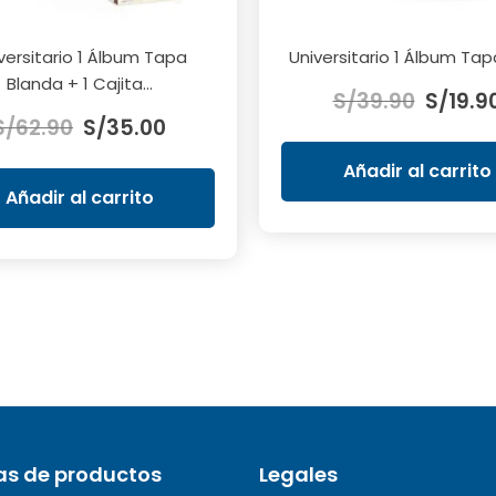
versitario 1 Álbum Tapa
Universitario 1 Álbum Tap
El
Blanda + 1 Cajita...
S/
39.90
S/
19.9
El
El
precio
S/
62.90
S/
35.00
precio
precio
original
original
actual
era:
Añadir al carrito
era:
es:
S/39.90
Añadir al carrito
S/62.90.
S/35.00.
as de productos
Legales