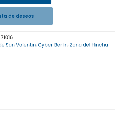
ista de deseos
271016
e San Valentin
,
Cyber Berlin
,
Zona del Hincha