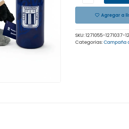
Lima
cantidad
Agregar a l
SKU:
1271055-1271037-1
Categorias:
Campaña d