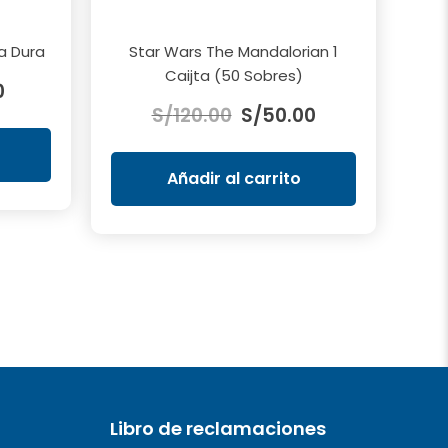
a Dura
Star Wars The Mandalorian 1
El
Caijta (50 Sobres)
0
El
El
precio
S/
120.00
S/
50.00
precio
precio
actual
original
actual
es:
era:
es:
.
S/19.90.
Añadir al carrito
S/120.00.
S/50.00.
Libro de reclamaciones