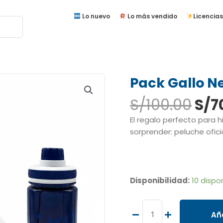
Lo nuevo
Lo más vendido
Licencias
Pack Gallo N
El
S/
100.00
S/
7
pre
El regalo perfecto para 
ori
sorprender: peluche ofic
era
S/1
Pack
Gallo
Disponibilidad:
10 dispo
Negro
-
Alianza
Aña