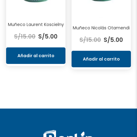
Muñeco Laurent Koscielny
Muñeco Nicolás Otamendi
El
El
El
El
S/
15.00
S/
5.00
precio
precio
S/
15.00
S/
5.00
precio
preci
original
actual
original
actua
era:
es:
Añadir al carrito
era:
es:
Añadir al carrito
S/15.00.
S/5.00.
S/15.00.
S/5.0