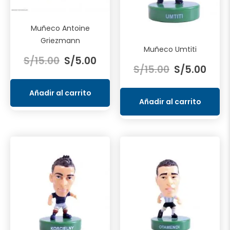
Muñeco Antoine
Griezmann
Muñeco Umtiti
El
El
S/
15.00
S/
5.00
El
El
precio
precio
S/
15.00
S/
5.00
precio
preci
original
actual
original
actua
era:
es:
Añadir al carrito
era:
es:
Añadir al carrito
S/15.00.
S/5.00.
S/15.00.
S/5.0