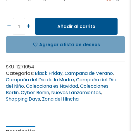
Peluche
Potrillo
-
Añadir al carrito
Club
Alianza
Lima
Agregar a lista de deseos
cantidad
SKU:
1271054
Categorias:
Black Friday
,
Campaña de Verano
,
Campaña del Dia de la Madre
,
Campaña del Día
del Niño
,
Colecciona es Navidad
,
Colecciones
Berlin
,
Cyber Berlin
,
Nuevos Lanzamientos
,
Shopping Days
,
Zona del Hincha