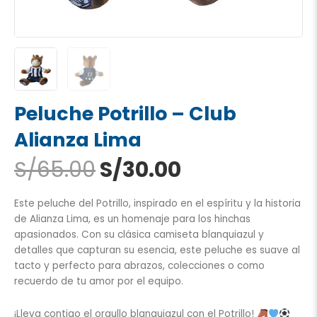
Peluche Potrillo – Club
Alianza Lima
El
El
S/
65.00
S/
30.00
precio
precio
original
actual
Este peluche del Potrillo, inspirado en el espíritu y la historia
era:
es:
de Alianza Lima, es un homenaje para los hinchas
S/65.00.
S/30.00.
apasionados. Con su clásica camiseta blanquiazul y
detalles que capturan su esencia, este peluche es suave al
tacto y perfecto para abrazos, colecciones o como
recuerdo de tu amor por el equipo.
¡Lleva contigo el orgullo blanquiazul con el Potrillo!