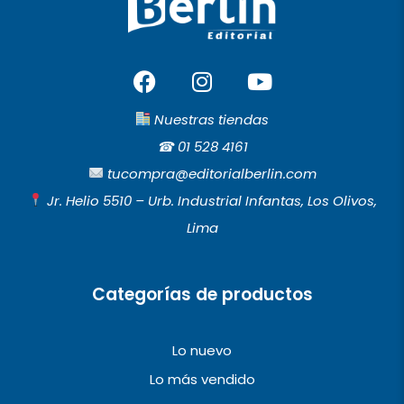
F
I
Y
a
n
o
c
s
u
Nuestras tiendas
e
t
t
☎︎
01 528 4161
b
a
u
tucompra@editorialberlin.com
o
g
b
Jr. Helio 5510 – Urb. Industrial Infantas, Los Olivos,
o
r
e
Lima
k
a
m
Categorías de productos
Lo nuevo
Lo más vendido