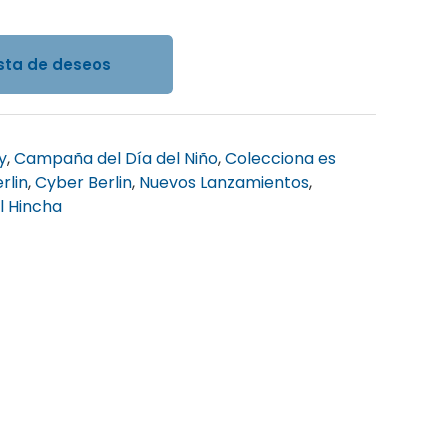
ista de deseos
y
,
Campaña del Día del Niño
,
Colecciona es
rlin
,
Cyber Berlin
,
Nuevos Lanzamientos
,
l Hincha