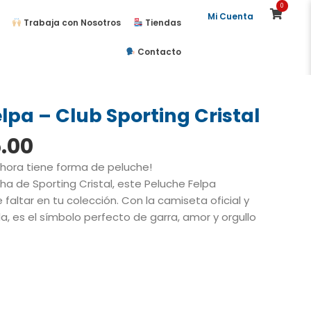
0
Mi Cuenta
Trabaja con Nosotros
Tiendas
Contacto
lpa – Club Sporting Cristal
El
.00
io
precio
ahora tiene forma de peluche!
inal
actual
ha de Sporting Cristal, este Peluche Felpa
es:
 faltar en tu colección. Con la camiseta oficial y
.00.
S/35.00.
a, es el símbolo perfecto de garra, amor y orgullo