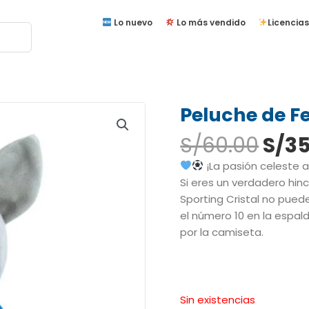
Lo nuevo
Lo más vendido
Licencias
Peluche de Fe
El
S/
60.00
S/
35
prec
¡La pasión celeste 
orig
Si eres un verdadero hinc
era:
Sporting Cristal no puede
S/60
el número 10 en la espald
por la camiseta.
Sin existencias