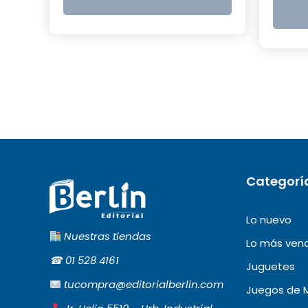
S/15.00.
S/5.00.
Categorí
Lo nuevo
Nuestras tiendas
Lo más ven
☎︎
01 528 4161
Juguetes
tucompra@editorialberlin.com
Juegos de 