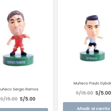
Muñeco Paulo Dybal
El
uñeco Sergio Ramos
S/
15.00
S/
5.00
El
El
precio
S/
15.00
S/
5.00
precio
precio
original
original
actual
era:
Añadir al carrito