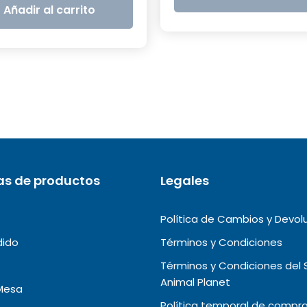
era:
es:
S/15.00.
Añadir al carrito
S/15.00.
S/5.00.
as de productos
Legales
Política de Cambios y Devol
dido
Términos y Condiciones
Términos y Condiciones del 
Animal Planet
Mesa
Política temporal de compra